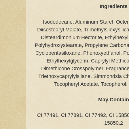
Ingredients
Isododecane, Aluminum Starch Octeny
Diisostearyl Malate, Trimethylsiloxysilica
Disteardimonium Hectorite, Ethylhexyl 
Polyhydroxystearate, Propylene Carbonat
Cyclopentasiloxane, Phenoxyethanol, Poly
Ethylhexylglycerin, Caprylyl Methi
Dimethicone Crosspolymer, Fragrance
Triethoxycaprylylsilane, Simmondsia Ch
Tocopheryl Acetate, Tocopherol, 
May Contai
CI 77491, CI 77891, CI 77492, CI 15850
15850:2