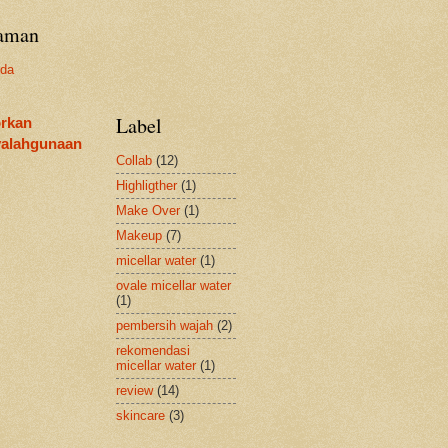
aman
nda
Label
rkan
alahgunaan
Collab
(12)
Highligther
(1)
Make Over
(1)
Makeup
(7)
micellar water
(1)
ovale micellar water
(1)
pembersih wajah
(2)
rekomendasi
micellar water
(1)
review
(14)
skincare
(3)