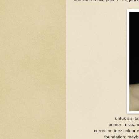
untuk sisi t
primer : nivea
corrector: inez colour
foundation: maybe