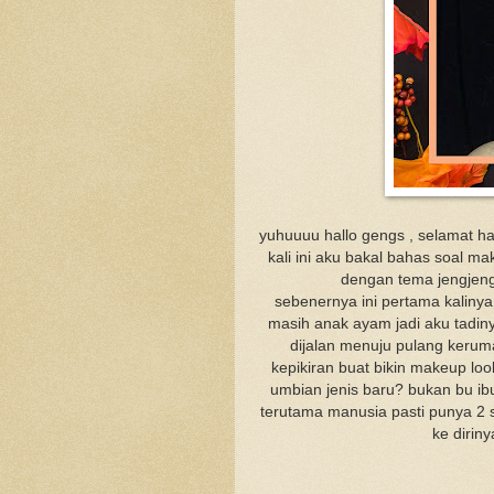
yuhuuuu hallo gengs , selamat hari
kali ini aku bakal bahas soal m
dengan tema jengjen
sebenernya ini pertama kalinya
masih anak ayam jadi aku tadin
dijalan menuju pulang keru
kepikiran buat bikin makeup lo
umbian jenis baru? bukan bu ibu
terutama manusia pasti punya 2 s
ke diriny