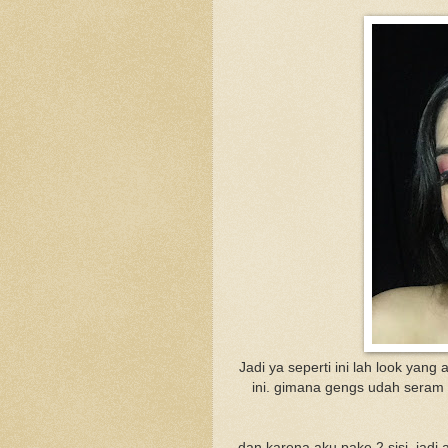
Jadi ya seperti ini lah look yan
ini. gimana gengs udah seram 
dan karena aku pake 2 sisi, jadi