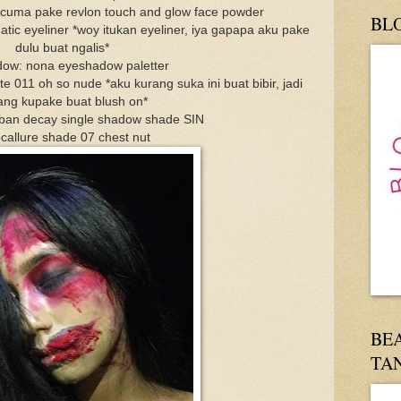
cuma pake revlon touch and glow face powder
BL
tic eyeliner *woy itukan eyeliner, iya gapapa aku pake
dulu buat ngalis*
ow: nona eyeshadow paletter
e 011 oh so nude *aku kurang suka ini buat bibir, jadi
ang kupake buat blush on*
urban decay single shadow shade SIN
focallure shade 07 chest nut
BE
TA