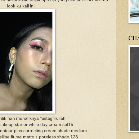
look ku kali ini
CH
antik nan munafiknya *astagfirullah
 makeup starter white day cream spf15
 contour plus correcting cream shade medium
lline fit me matte + poreless shade 128