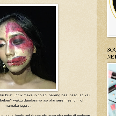
SO
NE
g aku buat untuk makeup colab bareng beautiesquad kali
belom? waktu dandannya aja aku serem sendiri loh ,
mamaku juga ;-;
 aku bakal kasih unjuk apa aja yang aku pake di makeup