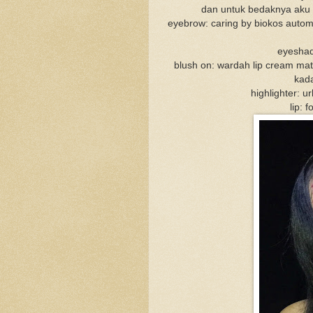
dan untuk bedaknya aku 
eyebrow: caring by biokos automa
eyeshad
blush on: wardah lip cream matt
kad
highlighter: 
lip: 