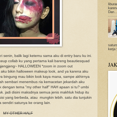
libur
karena
Dan..
satun
kerja
 senin, balik lagi ketemu sama aku di entry baru ku ini.
akeup collab ku yang pertama kali bareng beautiesquad
JA
gjengjeng~ HALLOWEEN *zoom in zoom out
 aku bikin halloween makeup look, and ya karena aku
ya bingung mau bikin look kaya mana, sampe akhirnya
mah sembari menembus ria kemacetan jekardah aku
ok dengan tema "my other half" HAH apaan si tu? umbi
k. jadi disini maksdnya semua jenis makhluk hidup itu
isi yang berbeda, atau mungkin lebih. satu dia tunjukin
a sendiri satunya ke orang lain.
MY OTHER HALF