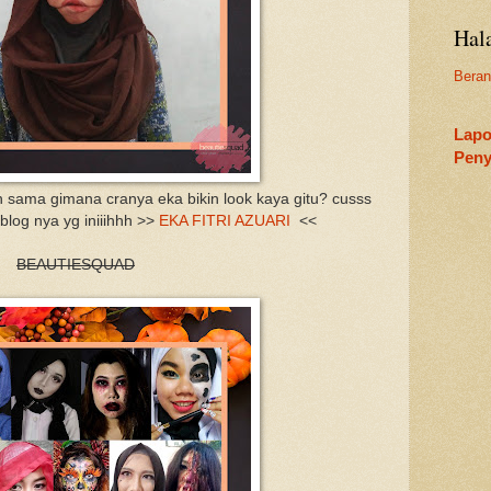
Hal
Bera
Lapo
Peny
 sama gimana cranya eka bikin look kaya gitu? cusss
blog nya yg iniiihhh >>
EKA FITRI AZUARI
<<
BEAUTIESQUAD