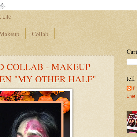
 Life
Makeup
Collab
Cari
D COLLAB - MAKEUP
EN "MY OTHER HALF"
tell
Pl
Lihat 