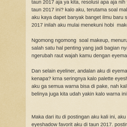
taun 2017 aja ya kita, resolusi apa aja ni
taun 2017 ini? kalo aku, terutama soal ma
aku kaya dapet banyak banget ilmu baru 
2017 inilah aku mulai menekuni hobi mak
Ngomong ngomong soal makeup, menuru
salah satu hal penting yang jadi bagian n
ngerubah raut wajah kamu dengan eyemak
Dan selain eyeliner, andalan aku di eyem
kenapa? krna seringnya kalo palette eyes
aku ga semua warna bisa di pake, nah kal
belinya juga kita udah yakin kalo warna ini
Maka dari itu di postingan aku kali ini, ak
eyeshadow favorit aku di taun 2017. posti