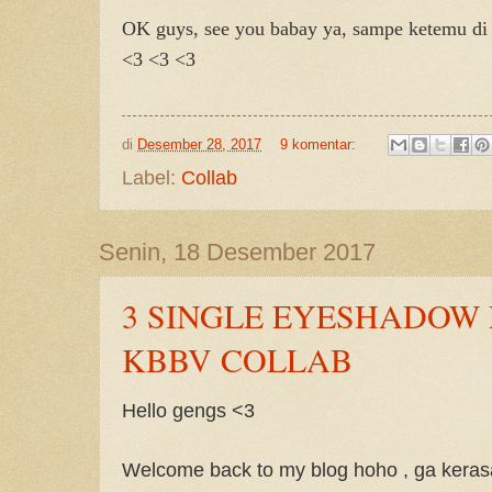
OK guys, see you babay ya, sampe ketemu di 
<3 <3 <3
di
Desember 28, 2017
9 komentar:
Label:
Collab
Senin, 18 Desember 2017
3 SINGLE EYESHADOW F
KBBV COLLAB
Hello gengs <3
Welcome back to my blog hoho , ga kera