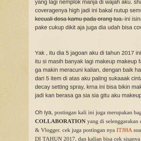
yang lagi nemplok manja di wajah aku. sh
coveragenya high jadi ini bakal nutup se
kecuali dosa kamu pada orang tua.
ini is
pake cukup dikit aja juga dia udah bisa c
Yak , itu dia 5 jagoan aku di tahun 2017 
itu si masih banyak lagi makeup makeup fa
ga makin meracuni kalian, dengan baik hat
dari 5 item di atas aku paling sukaaak ci
decay setting spray, krna ini bisa bikin m
jadi kan berasa ga sia sia gitu aku makeu
Oh iya,
postingan kali ini juga merupakan ba
COLLABORATION
yang di selenggarakan 
& Vlogger. cek juga postingan nya
ITJHA
so
DI TAHUN 2017. dan kalian bisa cek sisanya