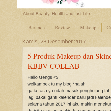
About Beauty, Health and just Life
Beranda
Review
Makeup
Co
Kamis, 28 Desember 2017
5 Produk Makeup dan Skinca
KBBV COLLAB
Hallo Gengs <3
welkambek tu my blog *halah
ga kerasa ya udah masuk penghujung tah
lagi bakal ganti kalender baru jadi kalend
selama tahun 2017 ini aku makin menekun
darisitu aku jadi makin tau mana mana aj