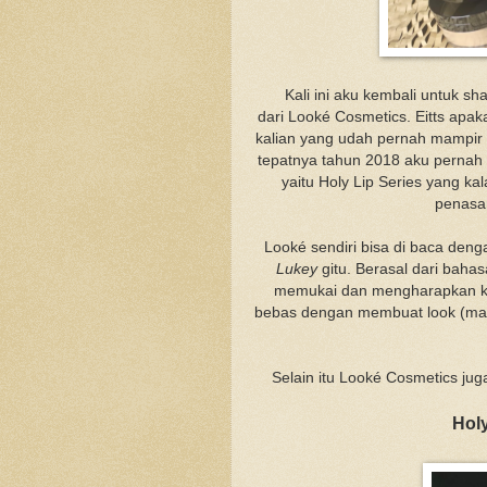
Kali ini aku kembali untuk s
dari Looké Cosmetics. Eitts apak
kalian yang udah pernah mampir 
tepatnya tahun 2018 aku pernah 
yaitu Holy Lip Series yang k
penasa
Looké sendiri bisa di baca deng
Lukey
gitu. Berasal dari bah
memukai dan mengharapkan kit
bebas dengan membuat look (make
Selain itu Looké Cosmetics jug
Hol