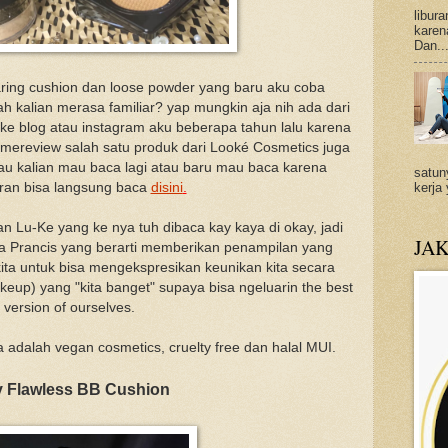
libur
karena
Dan..
haring cushion dan loose powder yang baru aku coba
ah kalian merasa familiar? yap mungkin aja nih ada dari
ke blog atau instagram aku beberapa tahun lalu karena
mereview salah satu produk dari Looké Cosmetics juga
alau kalian mau baca lagi atau baru mau baca karena
satun
kerja
ran bisa langsung baca
disini
.
an Lu-Ke yang ke nya tuh dibaca kay kaya di okay, jadi
JA
asa Prancis yang berarti memberikan penampilan yang
a untuk bisa mengekspresikan keunikan kita secara
up) yang "kita banget" supaya bisa ngeluarin the best
version of ourselves.
a adalah vegan cosmetics, cruelty free dan halal MUI.
y Flawless BB Cushion