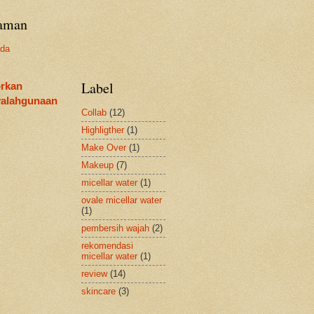
aman
nda
Label
rkan
alahgunaan
Collab
(12)
Highligther
(1)
Make Over
(1)
Makeup
(7)
micellar water
(1)
ovale micellar water
(1)
pembersih wajah
(2)
rekomendasi
micellar water
(1)
review
(14)
skincare
(3)